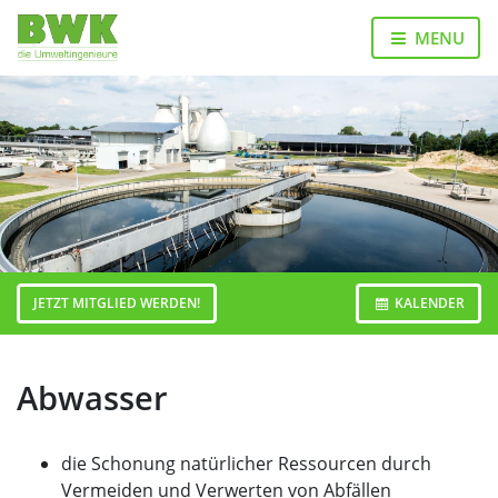
Landesverband
Bezirksgruppen
Junges
Veranstaltungen
Publikationen
MENU
Forum
Home
JETZT MITGLIED WERDEN!
KALENDER
Abwasser
die Schonung natürlicher Ressourcen durch
Vermeiden und Verwerten von Abfällen