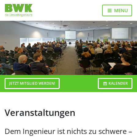
Landesverband
Bezirksgruppen
Junges
Veranstaltungen
Publikationen
MENU
Forum
Home
JETZT MITGLIED WERDEN!
KALENDER
Veranstaltungen
Dem Ingenieur ist nichts zu schwere –