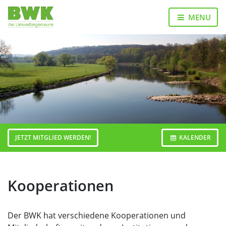
Landesverband
Bezirksgruppen
Junges
Veranstaltungen
Publikationen
MENU
Forum
Home
JETZT MITGLIED WERDEN!
KALENDER
Kooperationen
Der BWK hat verschiedene Kooperationen und