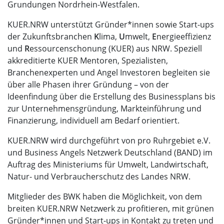
Grundungen Nordrhein-Westfalen.
KUER.NRW unterstützt Gründer*innen sowie Start-ups
der Zukunftsbranchen
K
lima,
U
mwelt,
E
nergieeffizienz
und
R
essourcenschonung (KUER) aus NRW. Speziell
akkreditierte KUER Mentoren, Spezialisten,
Branchenexperten und Angel Investoren begleiten sie
über alle Phasen ihrer Gründung – von der
Ideenfindung über die Erstellung des Businessplans bis
zur Unternehmensgründung, Markteinführung und
Finanzierung, individuell am Bedarf orientiert.
KUER.NRW wird durchgeführt von pro Ruhrgebiet e.V.
und Business Angels Netzwerk Deutschland (BAND) im
Auftrag des Ministeriums für Umwelt, Landwirtschaft,
Natur- und Verbraucherschutz des Landes NRW.
Mitglieder des BWK haben die Möglichkeit, von dem
breiten KUER.NRW Netzwerk zu profitieren, mit grünen
Gründer*innen und Start-ups in Kontakt zu treten und